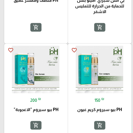
بي اتش سبراي"امينو بلس"
PH منظف ومقشر عميق
للحماية من الحرارة للتمليس
الاشقر
add_shopping_cart
add_shopping_cart
favorite_border
favorite_border
₪
₪
200
150
PH بيو سيروم كريم عيون
PH بيو سيروم "الاعجوبة"
add_shopping_cart
add_shopping_cart