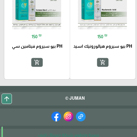
₪
₪
150
150
PH بيو سيروم هيالورونيك اسيد
PH بيو سيروم فيتامين سي
add_shopping_cart
add_shopping_cart
arrow_upward
JUMAN ©
برمجة وتطوير شركة ديجيتال لايف