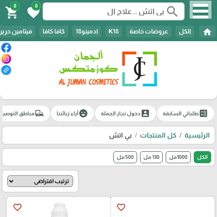
0
0
search
shopping_cart
favorite
home
الكل
عروضات خاصة
K18
ادمينو18
كافا كافا
فيتامين حرير
commute
emoji_emotions
account_box
ballot
طلباتي السابقة
دخول تجار الجملة
آراء زبائننا
مناطق التوصيل
الرئيسية
كل المنتجات
بي اتش
الكل
1000مل
130 مل
500 مل
favorite_border
favorite_border