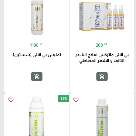
₪
₪
1100
200
بي اتش ماتركس لعلاج الشعر
تمليس بي اتش (سستين)
التالف و الشعر المطاطي
add_shopping_cart
add_shopping_cart
-32%
favorite_border
favorite_border