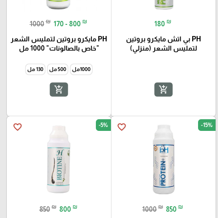
₪
₪
₪
1000
170 - 800
180
PH بي اتش مايكرو بروتين
PH مايكرو بروتين لتمليس الشعر
لتمليس الشعر (منزلي)
"خاص بالصالونات" 1000 مل
1000مل
500 مل
130 مل
add_shopping_cart
add_shopping_cart
-5%
-15%
favorite_border
favorite_border
₪
₪
₪
₪
850
800
1000
850