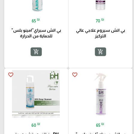
₪
₪
65
70
بي اتش سيروم علاجي عالي
بي اتش سبراي"امينو بلس"
التركيز
للحماية من الحرارة
add_shopping_cart
add_shopping_cart
favorite_border
favorite_border
₪
₪
60
65