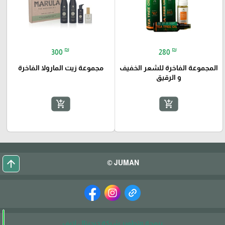
₪
₪
300
280
المجموعة الفاخرة للشعر الخفيف
مجموعة زيت المارولا الفاخرة
و الرقيق
add_shopping_cart
add_shopping_cart
arrow_upward
JUMAN ©
برمجة وتطوير شركة ديجيتال لايف