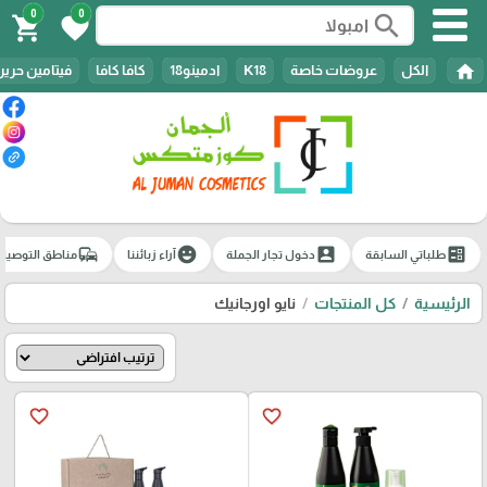
0
0
search
shopping_cart
favorite
home
الكل
عروضات خاصة
K18
ادمينو18
كافا كافا
فيتامين حرير
commute
emoji_emotions
account_box
ballot
طلباتي السابقة
دخول تجار الجملة
آراء زبائننا
مناطق التوصيل
الرئيسية
كل المنتجات
نايو اورجانيك
favorite_border
favorite_border