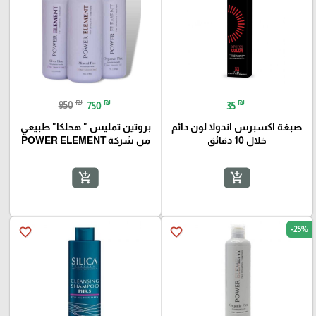
₪
₪
₪
950
750
35
صبغة اكسبرس اندولا لون دائم
بروتين تمليس " هحلكا" طبيعي
خلال 10 دقائق
من شركة POWER ELEMENT
add_shopping_cart
add_shopping_cart
-25%
favorite_border
favorite_border