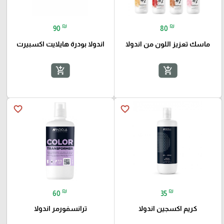
₪
₪
90
80
ماسك تعزيز اللون من اندولا
اندولا بودرة هايلايت اكسبيرت
add_shopping_cart
add_shopping_cart
favorite_border
favorite_border
₪
₪
60
35
كريم اكسجين اندولا
ترانسفورمر اندولا