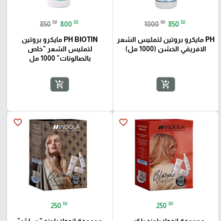
₪
₪
₪
₪
850
800
1000
850
PH مايكرو بروتين لتمليس الشعر
PH BIOTIN مايكرو بروتين
الافريقي الخشن (1000 مل)
لتمليس الشعر "خاص
بالصالونات" 1000 مل
add_shopping_cart
add_shopping_cart
favorite_border
favorite_border
₪
₪
250
250
مجموعة اندولا بلوند بلكس
مجموعة اندولا بلوند " سلڤر"