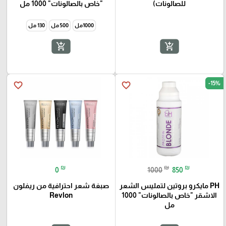
للصالونات)
"خاص بالصالونات" 1000 مل
1000مل
500 مل
130 مل
add_shopping_cart
add_shopping_cart
-15%
favorite_border
favorite_border
₪
₪
₪
0
1000
850
PH مايكرو بروتين لتمليس الشعر
صبغة شعر احترافية من ريفلون
الاشقر "خاص بالصالونات" 1000
Revlon
مل