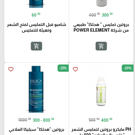
₪
₪
₪
60
400
300
بروتين تمليس " هحلكا" طبيعي
شامبو قبل التمليس لفتح الشعر
من شركة POWER ELEMENT
وتهيئة للتمليس
add_shopping_cart
add_shopping_cart
-25%
-20%
favorite_border
favorite_border
₪
₪
₪
₪
1000
300 - 800
500
400
PH مايكرو بروتين لتمليس الشعر
بروتين "هحلكا" سيليكا العلاجي