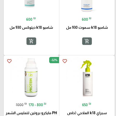
₪
₪
600
600
شامبو k18 سموث 930 مل
شامبو k18 ديتوكس 930 مل
add_shopping_cart
add_shopping_cart
-32%
favorite_border
favorite_border
₪
₪
₪
1000
170 - 800
650
سبراي k18 العلاجي (خاص
PH مايكرو بروتين لتمليس الشعر