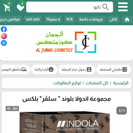
0
0
search
shopping_cart
favorite
home
الكل
عروضات خاصة
K18
ادمينو18
كافا كافا
فيتامين حرير
commute
emoji_emotions
account_box
ballot
طلباتي السابقة
دخول تجار الجملة
آراء زبائننا
مناطق التوصيل
الرئيسية
كل المنتجات
لوازم الصالونات
مجموعة اندولا بلوند " سلڤر" بلكس
1 / 1