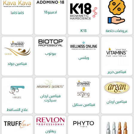
ادمينو18
كافا كافا
عروضات خاصة
K18
بيوتوب
ويلنس
فيتامين جولد
فيتامين حرير
فيتامين ارجان
سيكرت
فيتامين ارجان
فيتامين ستايل
علاج التساقط
ريفلون