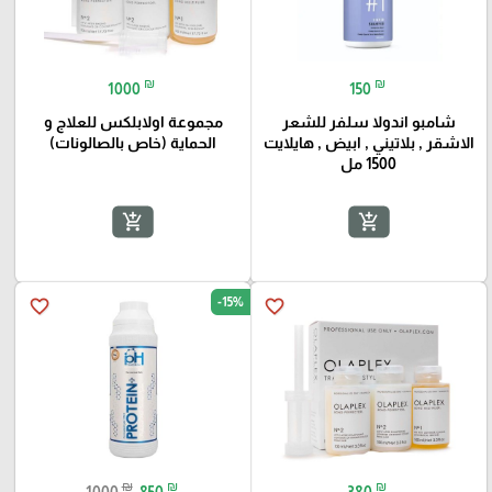
₪
₪
1000
150
شامبو اندولا سلفر للشعر
مجموعة اولابلكس للعلاج و
الاشقر , بلاتيني , ابيض , هايلايت
الحماية (خاص بالصالونات)
1500 مل
add_shopping_cart
add_shopping_cart
-15%
favorite_border
favorite_border
₪
₪
₪
1000
850
380