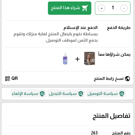
shopping_cart
شراء هذا المنتج
+
-
طريقة الدفع
الدفع عند الإستلام
ببساطة نقوم بايصال المنتج لغاية منزلك وتقوم
بدفع الثمن لموظف التوصيل.
يمكن شراؤها معاً
add
qr_code
public
نسخ رابط المنتج
QR
policy
policy
policy
سياسة التوصيل
سياسة التبديل
سياسة الإلغاء
تفاصيل المنتج
رقم المنتج
263