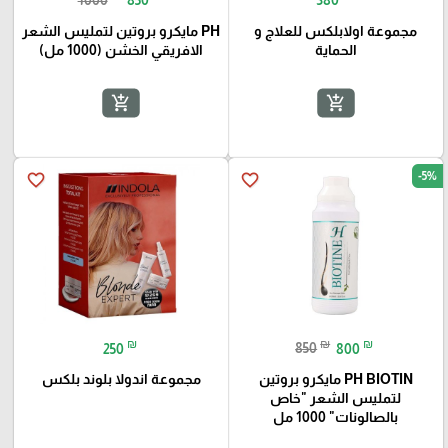
مجموعة اولابلكس للعلاج و
PH مايكرو بروتين لتمليس الشعر
الحماية
الافريقي الخشن (1000 مل)
add_shopping_cart
add_shopping_cart
-5%
favorite_border
favorite_border
₪
₪
₪
250
850
800
PH BIOTIN مايكرو بروتين
مجموعة اندولا بلوند بلكس
لتمليس الشعر "خاص
بالصالونات" 1000 مل