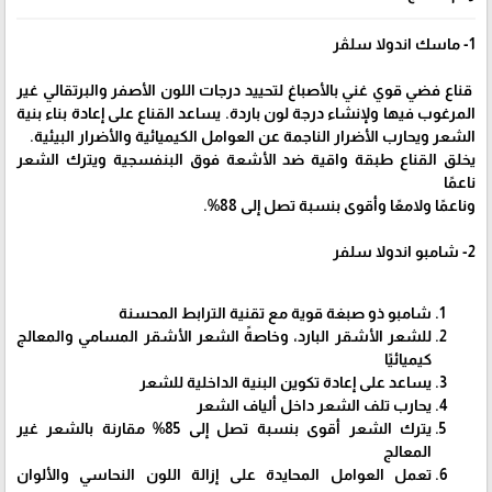
1- ماسك اندولا سلڤر
قناع فضي قوي غني بالأصباغ لتحييد درجات اللون الأصفر والبرتقالي غير
المرغوب فيها ولإنشاء درجة لون باردة. يساعد القناع على إعادة بناء بنية
الشعر ويحارب الأضرار الناجمة عن العوامل الكيميائية والأضرار البيئية.
يخلق القناع طبقة واقية ضد الأشعة فوق البنفسجية ويترك الشعر
ناعمًا
وناعمًا ولامعًا وأقوى بنسبة تصل إلى 88%.
2- شامبو اندولا سلفر
شامبو ذو صبغة قوية مع تقنية الترابط المحسنة
للشعر الأشقر البارد، وخاصةً الشعر الأشقر المسامي والمعالج
كيميائيًا
يساعد على إعادة تكوين البنية الداخلية للشعر
يحارب تلف الشعر داخل ألياف الشعر
يترك الشعر أقوى بنسبة تصل إلى 85% مقارنة بالشعر غير
المعالج
تعمل العوامل المحايدة على إزالة اللون النحاسي والألوان