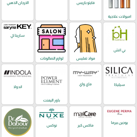
فايتو باريس
الارجان الذهبي
امبولات علاجية
سارينا كي
بي اتش
مواد تمليس
لوازم الصالونات
ماي واي
سيليكا
اندولا
باور اليمنت
يوجين بيرما
ماكس كير
نوكس