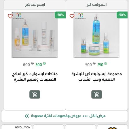
ابسوليت كير
ابسوليت كير
-50%
-50%
favorite_border
favorite_border
₪
₪
₪
₪
600
300
500
250
مجموعة ابسوليت كير للبشرة
منتجات ابسوليت كير لعلاج
الدهنية وحب الشباب
التصبغات وتفتيح البشرة
add_shopping_cart
add_shopping_cart
keyboard_double_arrow_left
more_horiz
عرض الكل
عروض وخصومات لفترة محدودة