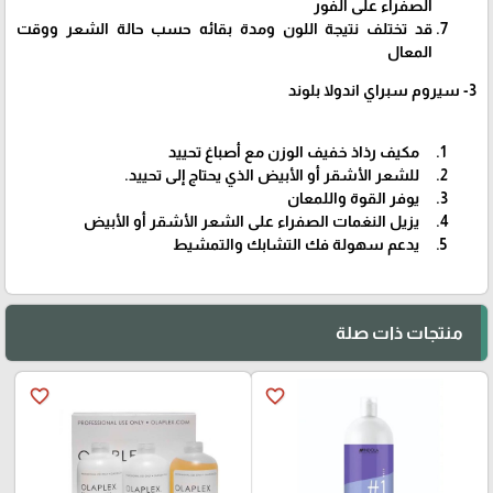
الصفراء على الفور
قد تختلف نتيجة اللون ومدة بقائه حسب حالة الشعر ووقت
المعال
3- سيروم سبراي اندولا بلوند
مكيف رذاذ خفيف الوزن مع أصباغ تحييد
للشعر الأشقر أو الأبيض الذي يحتاج إلى تحييد. ​
يوفر القوة واللمعان
يزيل النغمات الصفراء على الشعر الأشقر أو الأبيض
يدعم سهولة فك التشابك والتمشيط
منتجات ذات صلة
favorite_border
favorite_border