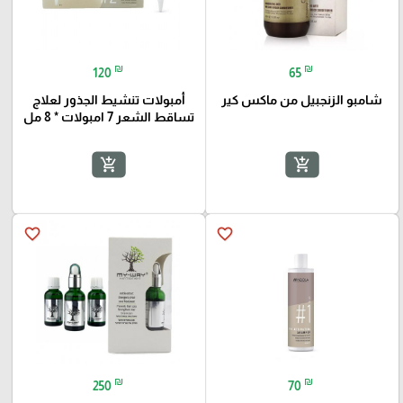
₪
₪
120
65
شامبو الزنجبيل من ماكس كير
أمبولات تنشيط الجذور لعلاج
تساقط الشعر 7 امبولات * 8 مل
add_shopping_cart
add_shopping_cart
favorite_border
favorite_border
₪
₪
250
70