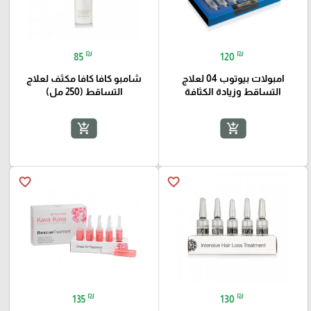
₪
₪
85
120
امبولات بيوتوب 04 لعلاج
شامبو كافا كافا مكثف لعلاج
التساقط وزيادة الكثافة
التساقط (250 مل)
add_shopping_cart
add_shopping_cart
favorite_border
favorite_border
₪
₪
135
130