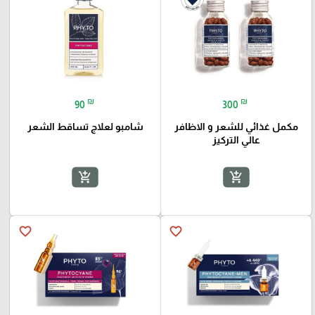
₪
₪
90
300
مكمل غذائي للشعر و الاظافر
شامبو لعلاج تساقط الشعر
عالي التركيز
add_shopping_cart
add_shopping_cart
favorite_border
favorite_border