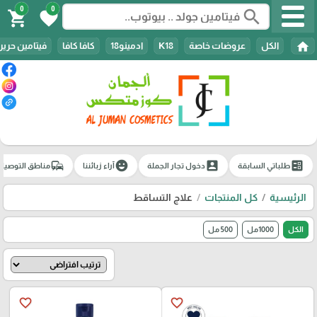
0
0
search
shopping_cart
favorite
home
الكل
عروضات خاصة
K18
ادمينو18
كافا كافا
فيتامين حرير
commute
emoji_emotions
account_box
ballot
طلباتي السابقة
دخول تجار الجملة
آراء زبائننا
مناطق التوصيل
الرئيسية
كل المنتجات
علاج التساقط
الكل
1000مل
500 مل
favorite_border
favorite_border