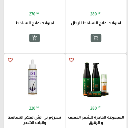
₪
₪
270
280
امبولات علاج التساقط للرجال
امبولات علاج التساقط
add_shopping_cart
add_shopping_cart
favorite_border
favorite_border
₪
₪
220
280
المجموعة الفاخرة للشعر الخفيف
سيروم بي اتش لعلاج التساقط
و الرقيق
وانبات الشعر