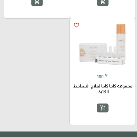
add_shopping_cart
add_shopping_cart
favorite_border
₪
180
مجموعة كافا كافا لعلاج التساقط
الكثيف
add_shopping_cart