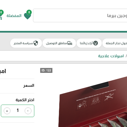
0
0
g_cart
favorite
المفضلة
security
commute
emoji_emotions
ول تجار الجملة
آراء زبائننا
مناطق التوصيل
سياسة المتجر
امبولات علاجية
امبول
السعر
اختر الكمية
+
-