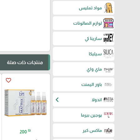
مواد تمليس
لوازم الصالونات
سارينا كي
سيليكا
منتجات ذات صلة
ماي واي
favorite_border
باور اليمنت
chevron_left
اندولا
يوجين بيرما
ماكس كير
₪
200