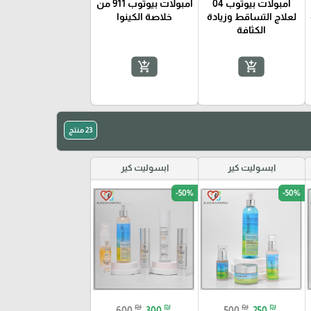
امبولات بيوتوب 04
امبولات بيوتوب 911 من
لعلاج التساقط وزيادة
خلاصة الكينوا
الكثافة
add_shopping_cart
add_shopping_cart
23 منتج
ابسوليت كير
ابسوليت كير
-50%
-50%
favorite_border
favorite_border
₪
₪
₪
₪
600
300
500
250