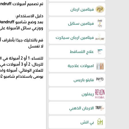
تم تصميم أمبولات Eco Dandruff لتقليل القشرة أثناء إزالة الزيت الزائد من فروة الرأس.
فيتامين ارجان
دليل الاستخدام:
بعد وضع شامبو Eco Dandruff، قم بامتصاص الماء الزائد بمنشفة
فيتامين ستايل
ووزعي سائل الأمبولة على
فيتامين ارجان سيكرت
قم بالتدليك جيدًا بأطرا
لا تغسل
علاج التساقط
للنساء: 1 أو 2 أمبولة في الأسبوع لمدة شهرين أو 3 أشهر.
للرجال: 2 أو 3 أمبولات في الأسبوع لمدة 3 أشهر.
امبولات علاجية
للعلاج الوقائي: أمبولة و
يوصى باستخدام شامبو Eco Dandruff 02 للحصول على نتيجة سريعة وأقصى حد.
فايتو باريس
ريفلون
الارجان الذهبي
بي اتش