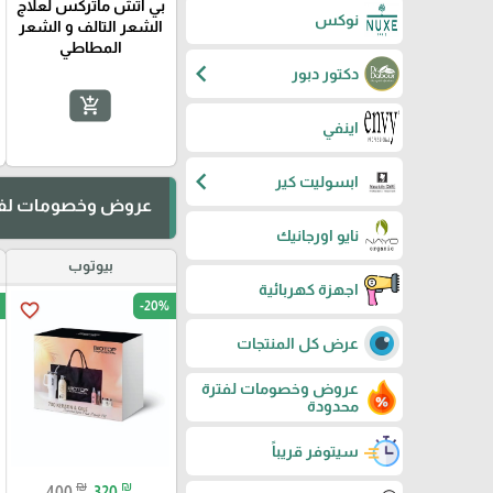
بي اتش ماتركس لعلاج
نوكس
الشعر التالف و الشعر
المطاطي
chevron_left
دكتور دبور
add_shopping_cart
اينفي
chevron_left
ابسوليت كير
عروض وخصومات لفت
نايو اورجانيك
بيوتوب
اجهزة كهربائية
-20%
favorite_border
عرض كل المنتجات
عروض وخصومات لفترة
محدودة
سيتوفر قريباً
₪
₪
400
320