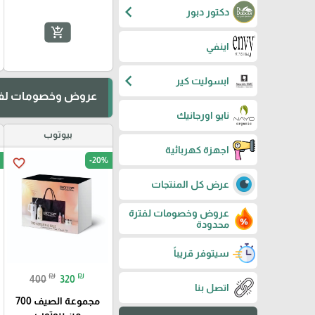
chevron_left
دكتور دبور
add_shopping_cart
اينفي
chevron_left
ابسوليت كير
عروض وخصومات لفت
نايو اورجانيك
بيوتوب
اجهزة كهربائية
-20%
favorite_border
عرض كل المنتجات
عروض وخصومات لفترة
محدودة
سيتوفر قريباً
₪
₪
400
320
اتصل بنا
مجموعة الصيف 700
من بيوتوب