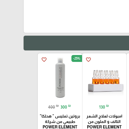
-25%
favorite_border
favorite_border
₪
₪
₪
400
300
130
امبولات لعلاج الشعر
بروتين تمليس " هحلكا"
التالف و الملون من
طبيعي من شركة
POWER ELEMENT
POWER ELEMENT