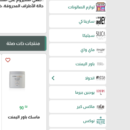
حالة الأطراف المحروقة،
لوازم الصالونات
سارينا كي
سيليكا
منتجات ذات صلة
ماي واي
favorite_border
باور اليمنت
chevron_left
اندولا
يوجين بيرما
ماكس كير
₪
90
ماسك باور اليمنت
نوكس