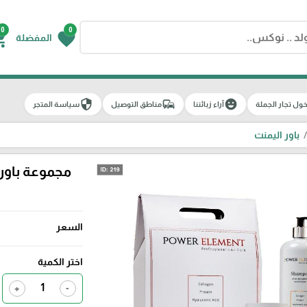
0
0
g_cart
favorite
المفضلة
security
commute
emoji_emotions
ول تجار الجملة
آراء زبائننا
مناطق التوصيل
سياسة المتجر
باور اليمنت
مجموعة باور 
السعر
اختر الكمية
+
-