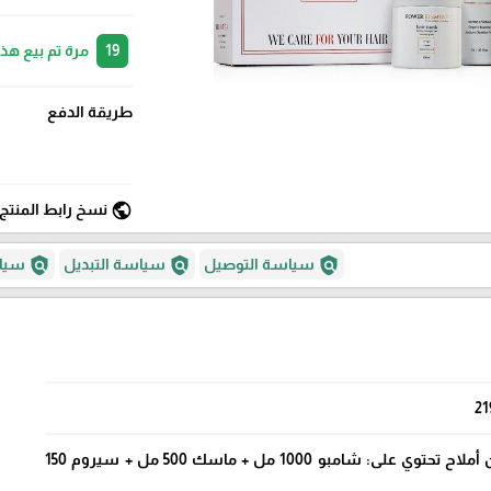
19
مرة تم بيع هذ
طريقة الدفع
public
نسخ رابط المنتج
policy
policy
policy
سياسة التوصيل
سياسة التبديل
سياس
21
مجموعة باور إليمنت بدون أملاح تحتوي على: شامبو 1000 مل + ماسك 500 مل + سيروم 150