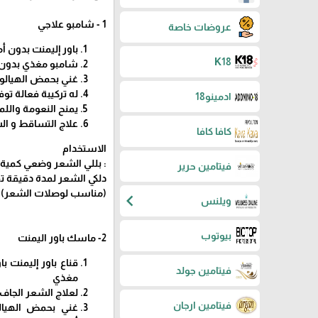
1 - شامبو علاجي
عروضات خاصة
باور إليمنت بدون أ
K18
شامبو مغذي بدون أ
غني بحمض الهيالور
له تركيبة فعالة تو
ادمينو18
يمنح النعومة وال
علاج التساقط و ا
كافا كافا
الاستخدام
: بللي الشعر وضعي كمية و
فيتامين حرير
دلكي الشعر لمدة دقيقة تقر
(مناسب لوصلات الشعر)
chevron_left
ويلنس
بيوتوب
2- ماسك باور اليمنت
قناع باور إليمنت ب
فيتامين جولد
مغذي
لعلاج الشعر الجاف 
فيتامين ارجان
غني بحمض الهيالو