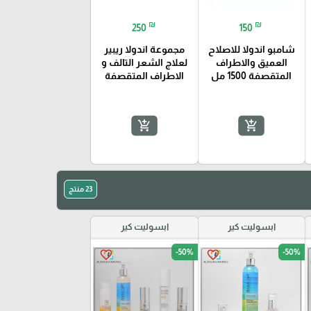
₪
₪
250
150
شامبو اندولا للاصلاح
مجموعة اندولا ريبير
العميق والاطراف
لعلاج الشعر التالف و
المتقصفة 1500 مل
الاطراف المتقصفة
add_shopping_cart
add_shopping_cart
23 منتج
ابسوليت كير
ابسوليت كير
-50%
-50%
favorite_border
favorite_border