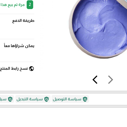
2
مرة تم بيع هذا
طريقة الدفع
يمكن شراؤها معاً
public
نسخ رابط المنتج
arrow_back_ios
arrow_forward_ios
policy
policy
policy
سياسة التوصيل
سياسة التبديل
سياس