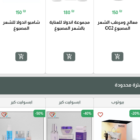
₪
₪
₪
150
180
150
معالج ومرطب الشعر
مجموعة اندولا للعناية
شامبو اندولا للشعر
المصبوغ CC2
بالشعر المصبوغ
المصبوغ
add_shopping_cart
add_shopping_cart
add_shopping_cart
رة محدودة
بيوتوب
ابسوليت كير
ابسوليت كير
-50%
-40%
-20%
favorite_border
favorite_border
favorite_border