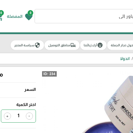
0
0
g_cart
favorite
المفضلة
security
commute
emoji_emotions
ول تجار الجملة
آراء زبائننا
مناطق التوصيل
سياسة المتجر
اندولا
ما
السعر
اختر الكمية
+
-