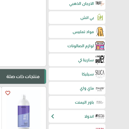
الارجان الذهبي
بي اتش
مواد تمليس
لوازم الصالونات
سارينا كي
سيليكا
منتجات ذات صلة
ماي واي
favorite_border
باور اليمنت
chevron_left
اندولا