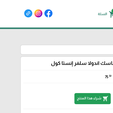
shoppin
السلة
سك اندولا سلفر إنستا كول
₪
75
shopping_cart
شراء هذا المنتج