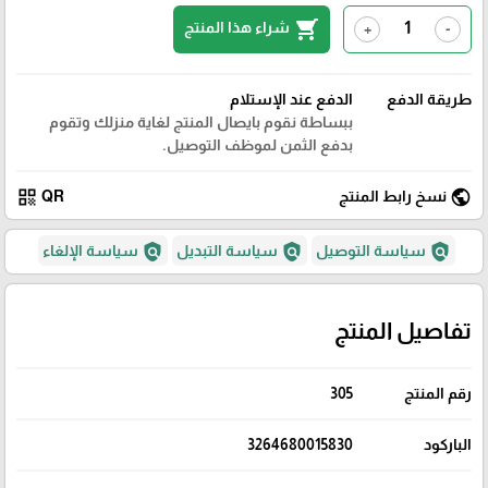
shopping_cart
شراء هذا المنتج
+
-
طريقة الدفع
الدفع عند الإستلام
ببساطة نقوم بايصال المنتج لغاية منزلك وتقوم
بدفع الثمن لموظف التوصيل.
qr_code
public
نسخ رابط المنتج
QR
policy
policy
policy
سياسة التوصيل
سياسة التبديل
سياسة الإلغاء
تفاصيل المنتج
رقم المنتج
305
الباركود
3264680015830