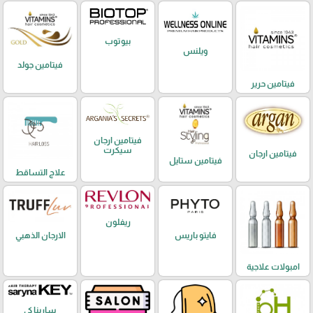
بيوتوب
ويلنس
فيتامين جولد
فيتامين حرير
فيتامين ارجان
سيكرت
فيتامين ارجان
فيتامين ستايل
علاج التساقط
ريفلون
فايتو باريس
الارجان الذهبي
امبولات علاجية
سارينا كي