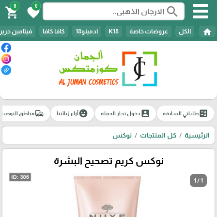
0
0
search
shopping_cart
favorite
home
الكل
عروضات خاصة
K18
ادمينو18
كافا كافا
فيتامين حرير
commute
emoji_emotions
account_box
ballot
طلباتي السابقة
دخول تجار الجملة
آراء زبائننا
مناطق التوصيل
الرئيسية
كل المنتجات
نوكس
نوكس كريم تصحيح البشرة
1 / 1