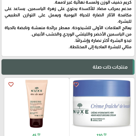
كريم خفيف الوزن ولمسة نهائية غير لامعة.
مدعم بمركب مضاد للأكسدة يحتوي على زهرة الياسمين. يساعد على
مكافحة الآثار الضارة للحياة اليومية ويعمل على التوازن الطبيعي
للبشرة.
يعالج العلامات الأولى للشيخوخة. معطر برائحة منعشة ونابضة بالحياة
من الياسمين الأخضر والليتشي الوردي والخشب الأبيض.
تبدو البشرة أكثر نضارة وإشراقًا.
مثالي للبشرة العادية إلى المختلطة.
منتجات ذات صلة
favorite_border
favorite_border
₪
₪
45
110