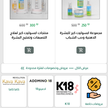
₪
₪
₪
₪
600
300
500
250
مجموعة ابسوليت كير للبشرة
منتجات ابسوليت كير لعلاج
الدهنية وحب الشباب
التصبغات وتفتيح البشرة
add_shopping_cart
add_shopping_cart
keyboard_double_arrow_left
more_horiz
عرض الكل
عروض وخصومات لفترة محدودة
ادمينو18
كافا كافا
عروضات خاصة
K18