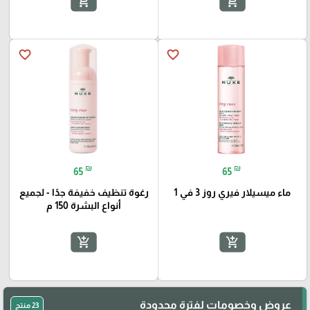
add_shopping_cart
add_shopping_cart
favorite_border
favorite_border
₪
₪
65
65
ماء ميسيلار فيري روز 3 في 1
رغوة تنظيف خفيفة جدًا - لجميع
أنواع البشرة 150 م
add_shopping_cart
add_shopping_cart
عروض وخصومات لفترة محدودة
23 منتج