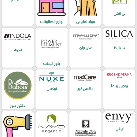
بي اتش
مواد تمليس
لوازم الصالونات
ماي واي
سيليكا
اندولا
باور اليمنت
يوجين بيرما
ماكس كير
نوكس
دكتور دبور
اينفي