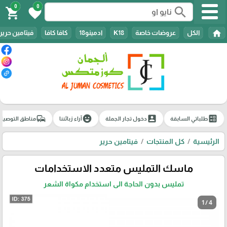
0
0
search
shopping_cart
favorite
home
الكل
عروضات خاصة
K18
ادمينو18
كافا كافا
فيتامين حرير
commute
emoji_emotions
account_box
ballot
طلباتي السابقة
دخول تجار الجملة
آراء زبائننا
مناطق التوصيل
الرئيسية
كل المنتجات
فيتامين حرير
ماسك التمليس متعدد الاستخدامات
تمليس بدون الحاجة الى استخدام مكواة الشعر
1 / 4