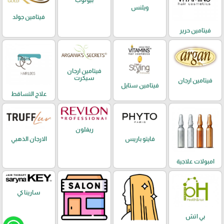
ويلنس
فيتامين جولد
فيتامين حرير
فيتامين ارجان
سيكرت
فيتامين ارجان
فيتامين ستايل
علاج التساقط
ريفلون
فايتو باريس
الارجان الذهبي
امبولات علاجية
سارينا كي
بي اتش