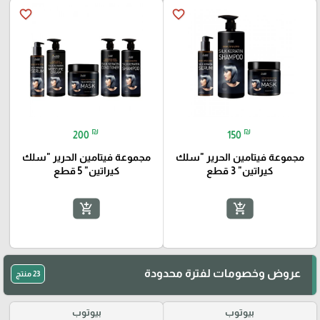
favorite_border
favorite_border
₪
₪
200
150
مجموعة فيتامين الحرير "سلك
مجموعة فيتامين الحرير "سلك
كيراتين" 3 قطع
كيراتين" 5 قطع
add_shopping_cart
add_shopping_cart
عروض وخصومات لفترة محدودة
23 منتج
بيوتوب
بيوتوب