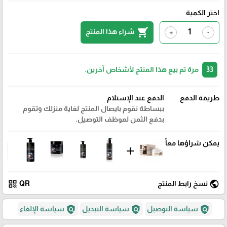
اختر الكمية
shopping_cart
شراء هذا المنتج
+
-
33
مرة تم بيع هذا المنتج لأشخاص آخرين.
طريقة الدفع
الدفع عند الإستلام
ببساطة نقوم بايصال المنتج لغاية منزلك وتقوم
بدفع الثمن لموظف التوصيل.
يمكن شراؤها معاً
add
qr_code
public
نسخ رابط المنتج
QR
policy
policy
policy
سياسة التوصيل
سياسة التبديل
سياسة الإلغاء