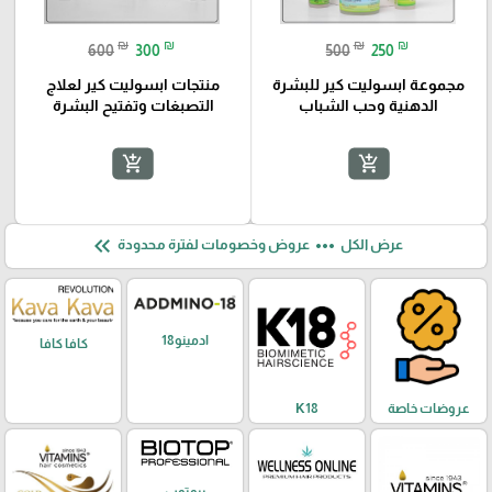
₪
₪
₪
₪
600
300
500
250
مجموعة ابسوليت كير للبشرة
منتجات ابسوليت كير لعلاج
الدهنية وحب الشباب
التصبغات وتفتيح البشرة
add_shopping_cart
add_shopping_cart
keyboard_double_arrow_left
more_horiz
عرض الكل
عروض وخصومات لفترة محدودة
ادمينو18
كافا كافا
عروضات خاصة
K18
بيوتوب