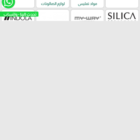
مواد تمليس
لوازم الصالونات
تحدث الينا - واتساب
ماي واي
سيليكا
اندولا
باور اليمنت
يوجين بيرما
ماكس كير
نوكس
دكتور دبور
اينفي
نايو اورجانيك
ابسوليت كير
اجهزة كهربائية