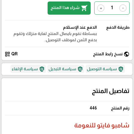
shopping_cart
شراء هذا المنتج
+
-
طريقة الدفع
الدفع عند الإستلام
ببساطة نقوم بايصال المنتج لغاية منزلك وتقوم
بدفع الثمن لموظف التوصيل.
qr_code
public
نسخ رابط المنتج
QR
policy
policy
policy
سياسة التوصيل
سياسة التبديل
سياسة الإلغاء
تفاصيل المنتج
رقم المنتج
446
شامبو فايتو للنعومة