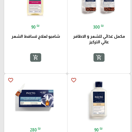
₪
₪
90
300
مكمل غذائي للشعر و الاظافر
شامبو لعلاج تساقط الشعر
عالي التركيز
add_shopping_cart
add_shopping_cart
favorite_border
favorite_border
₪
₪
280
90