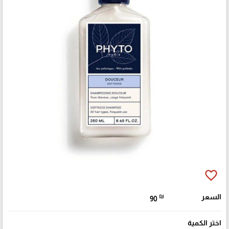
favorite_border
السعر
₪
90
اختر الكمية