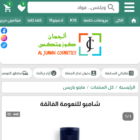
0
0
search
shopping_cart
favorite
home
الكل
عروضات خاصة
K18
ادمينو18
كافا كافا
فيتامين حرير
commute
emoji_emotions
account_box
ballot
طلباتي السابقة
دخول تجار الجملة
آراء زبائننا
مناطق التوصيل
الرئيسية
كل المنتجات
فايتو باريس
شامبو للنعومة الفائقة
1 / 1