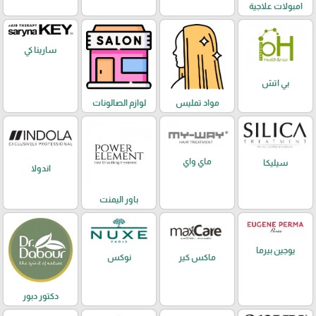
امبولات علاجية
سارينا كي
بي اتش
مواد تمليس
لوازم الصالونات
ماي واي
سيليكا
اندولا
باور اليمنت
يوجين بيرما
ماكس كير
نوكس
دكتور دبور