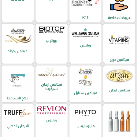
عروضات خاصة
K18
بيوتوب
ويلنس
فيتامين جولد
فيتامين حرير
فيتامين ارجان
سيكرت
فيتامين ارجان
فيتامين ستايل
علاج التساقط
ريفلون
فايتو باريس
الارجان الذهبي