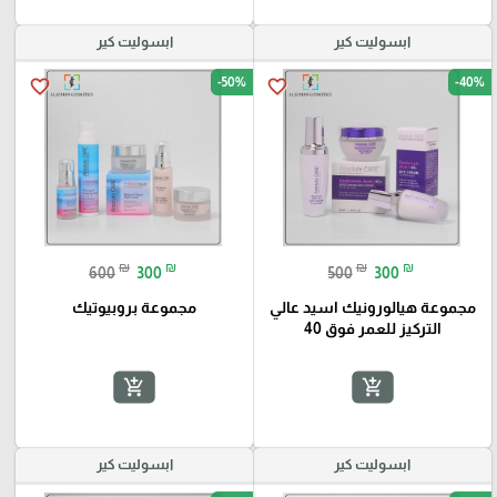
ابسوليت كير
ابسوليت كير
-50%
-40%
favorite_border
favorite_border
₪
₪
₪
₪
600
300
500
300
مجموعة هيالورونيك اسيد عالي
مجموعة بروبيوتيك
التركيز للعمر فوق 40
add_shopping_cart
add_shopping_cart
ابسوليت كير
ابسوليت كير