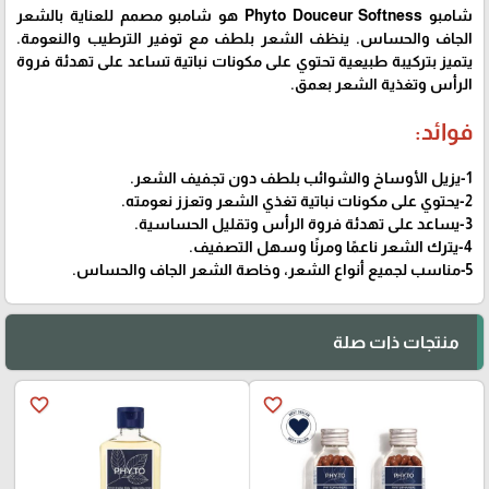
شامبو Phyto Douceur Softness هو شامبو مصمم للعناية بالشعر
الجاف والحساس. ينظف الشعر بلطف مع توفير الترطيب والنعومة.
يتميز بتركيبة طبيعية تحتوي على مكونات نباتية تساعد على تهدئة فروة
الرأس وتغذية الشعر بعمق.
فوائد:
1-يزيل الأوساخ والشوائب بلطف دون تجفيف الشعر.
2-يحتوي على مكونات نباتية تغذي الشعر وتعزز نعومته.
3-يساعد على تهدئة فروة الرأس وتقليل الحساسية.
4-يترك الشعر ناعمًا ومرنًا وسهل التصفيف.
5-مناسب لجميع أنواع الشعر، وخاصة الشعر الجاف والحساس.
منتجات ذات صلة
favorite_border
favorite_border