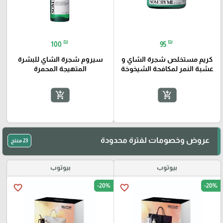
₪
₪
100
95
كريم مستخلص شجرة الشاي و
سيروم شجرة الشاي للبشرة
عشبة النمر لمكافحة الشيخوخة
المتهيجة المحمرة
add_shopping_cart
add_shopping_cart
عروض وخصومات لفترة محدودة
23 منتج
بيوتوب
بيوتوب
-20%
-20%
favorite_border
favorite_border