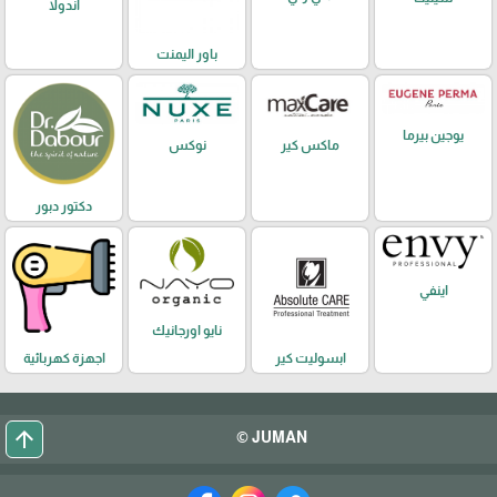
اندولا
باور اليمنت
يوجين بيرما
ماكس كير
نوكس
دكتور دبور
اينفي
نايو اورجانيك
ابسوليت كير
اجهزة كهربائية
arrow_upward
JUMAN ©