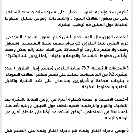
1-كريم شد وإضاءة العيون: احصلي على بشرة شابة وصحية المظهر!
قللي من ظهور الهالات السوداء والانتفاخات، وقومي بتقليل الخطوط
الدقيقة حول العينين مع ترطيب البشرة.
2-خفيف الوزن، مثل المستحضر: ليس كريم العيون السميك النموذجي،
كريم العيون ببتيد الحلزون هو قوام خفيف يشبه المستحضر ويسهل
وضعه ولا يشعر باللزوجة أو السماكة على الجلد. منتج رائع يمكن وضعه
أيضًا على خطوط الابتسامة والجبهة والرقبة - أينما تريدين شد البشرة!
3-المكونات الرئيسية: 73.7 مخاط الحلزون (مرشح إفراز الحلزون) يجدد
البشرة، 2% من النياسيناميد يساعد على تفتيح مظهر الهالات السوداء،
5 ببتيدات معقدة والأدينوزين يساعدان على شد البشرة وتقليل
التجاعيد والخطوط الدقيقة.
4-كيفية الاستخدام: ضعيه كخطوة أخيرة في روتين العناية بالبشرة بعد
التنظيف والتونر والترطيب. ضعيه بلطف حول العينين وربتيه بأصابعك
للمساعدة في الامتصاص. *يمكن استخدامه أيضًا على مناطق أخرى من
الوجه والرقبة.
5-يوصى بإجراء اختبار رقعة: قم بإجراء اختبار رقعة على الجسم قبل