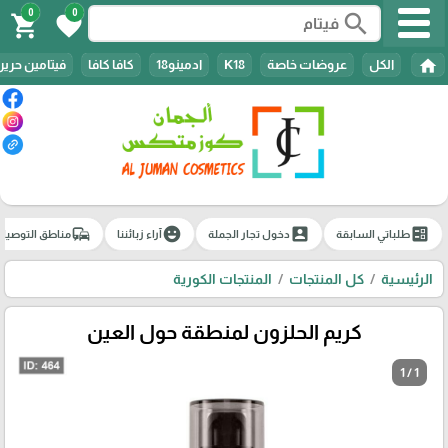
0
0
search
shopping_cart
favorite
home
الكل
عروضات خاصة
K18
ادمينو18
كافا كافا
فيتامين حرير
commute
emoji_emotions
account_box
ballot
طلباتي السابقة
دخول تجار الجملة
آراء زبائننا
مناطق التوصيل
الرئيسية
كل المنتجات
المنتجات الكورية
كريم الحلزون لمنطقة حول العين
1 / 1