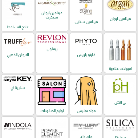
فيتامين ارجان
سيكرت
فيتامين ارجان
فيتامين ستايل
علاج التساقط
ريفلون
فايتو باريس
الارجان الذهبي
امبولات علاجية
سارينا كي
بي اتش
مواد تمليس
لوازم الصالونات
ماي واي
سيليكا