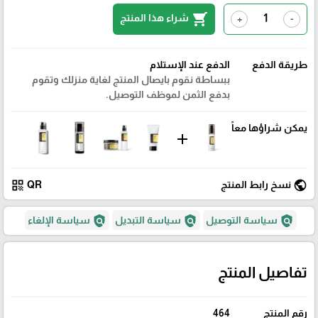
shopping_cart
شراء هذا المنتج
+
-
طريقة الدفع
الدفع عند الإستلام
ببساطة نقوم بايصال المنتج لغاية منزلك وتقوم
بدفع الثمن لموظف التوصيل.
يمكن شراؤها معاً
add
qr_code
public
نسخ رابط المنتج
QR
policy
policy
policy
سياسة التوصيل
سياسة التبديل
سياسة الإلغاء
تفاصيل المنتج
رقم المنتج
464