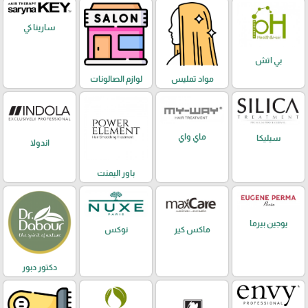
سارينا كي
بي اتش
مواد تمليس
لوازم الصالونات
ماي واي
سيليكا
اندولا
باور اليمنت
يوجين بيرما
ماكس كير
نوكس
دكتور دبور