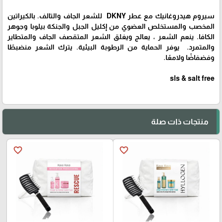
سيروم هيدروغانيك مع عطر DKNY للشعر الجاف والتالف. بالكيراتين
المخصب والمستخلص العضوي من إكليل الجبل والجنكة بيلوبا وجوهر
الكافا. ينعم الشعر ، يعالج ويغلق الشعر المتقصف الجاف والمتطاير
والمتمرد. يوفر الحماية من الرطوبة البيئية. يترك الشعر منضبطًا
وفضفاضًا ولامعًا.
sls & salt free
منتجات ذات صلة
favorite_border
favorite_border