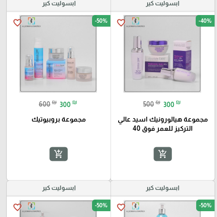
ابسوليت كير
ابسوليت كير
-50%
-40%
favorite_border
favorite_border
₪
₪
₪
₪
600
300
500
300
مجموعة هيالورونيك اسيد عالي
مجموعة بروبيوتيك
التركيز للعمر فوق 40
add_shopping_cart
add_shopping_cart
ابسوليت كير
ابسوليت كير
-50%
-50%
favorite_border
favorite_border