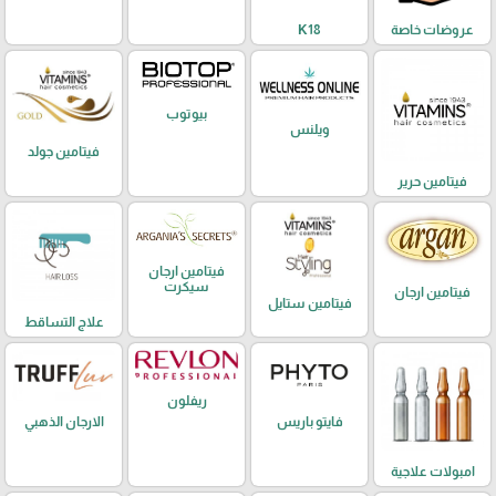
عروضات خاصة
K18
بيوتوب
ويلنس
فيتامين جولد
فيتامين حرير
فيتامين ارجان
سيكرت
فيتامين ارجان
فيتامين ستايل
علاج التساقط
ريفلون
فايتو باريس
الارجان الذهبي
امبولات علاجية