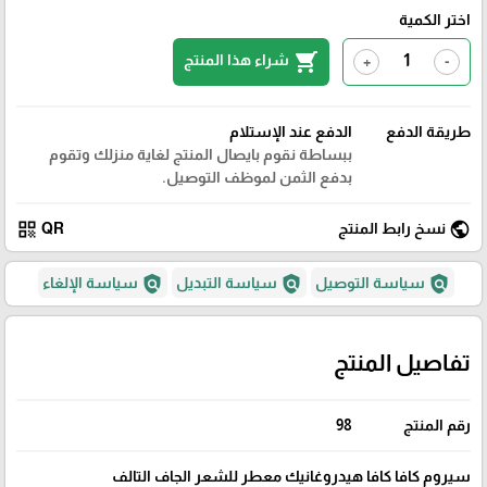
اختر الكمية
shopping_cart
شراء هذا المنتج
+
-
طريقة الدفع
الدفع عند الإستلام
ببساطة نقوم بايصال المنتج لغاية منزلك وتقوم
بدفع الثمن لموظف التوصيل.
qr_code
public
نسخ رابط المنتج
QR
policy
policy
policy
سياسة التوصيل
سياسة التبديل
سياسة الإلغاء
تفاصيل المنتج
رقم المنتج
98
سيروم كافا كافا هيدروغانيك معطر للشعر الجاف التالف