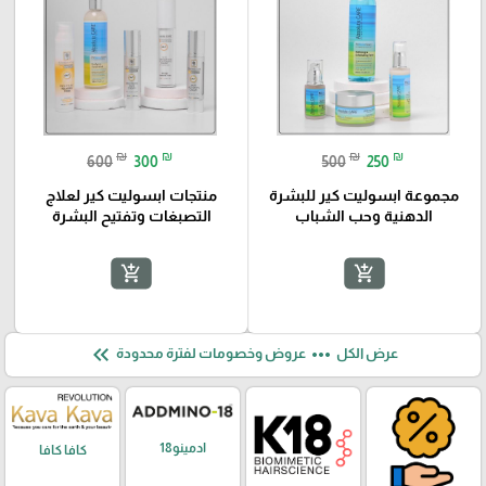
₪
₪
₪
₪
600
300
500
250
مجموعة ابسوليت كير للبشرة
منتجات ابسوليت كير لعلاج
الدهنية وحب الشباب
التصبغات وتفتيح البشرة
add_shopping_cart
add_shopping_cart
keyboard_double_arrow_left
more_horiz
عرض الكل
عروض وخصومات لفترة محدودة
ادمينو18
كافا كافا