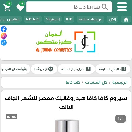
0
0
search
shopping_cart
favorite
home
الكل
عروضات خاصة
K18
ادمينو18
كافا كافا
فيتامين حرير
commute
emoji_emotions
account_box
ballot
طلباتي السابقة
دخول تجار الجملة
آراء زبائننا
مناطق التوصيل
الرئيسية
كل المنتجات
كافا كافا
سيروم كافا كافا هيدروغانيك معطر للشعر الجاف
التالف
1 / 1