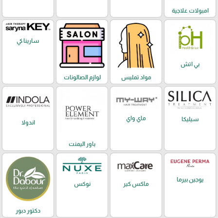
امبولات علاجية
سارينا كي
بي اتش
مواد تمليس
لوازم الصالونات
ماي واي
سيليكا
اندولا
باور اليمنت
يوجين بيرما
ماكس كير
نوكس
دكتور دبور