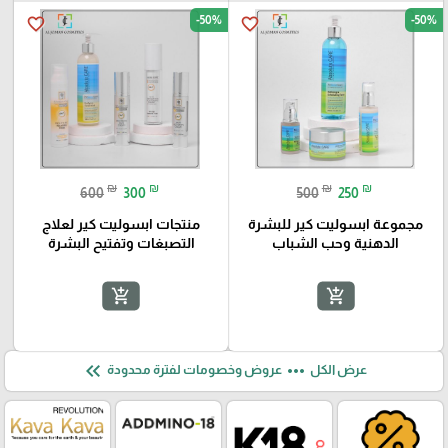
-50%
-50%
favorite_border
favorite_border
₪
₪
₪
₪
600
300
500
250
مجموعة ابسوليت كير للبشرة
منتجات ابسوليت كير لعلاج
الدهنية وحب الشباب
التصبغات وتفتيح البشرة
add_shopping_cart
add_shopping_cart
keyboard_double_arrow_left
more_horiz
عرض الكل
عروض وخصومات لفترة محدودة