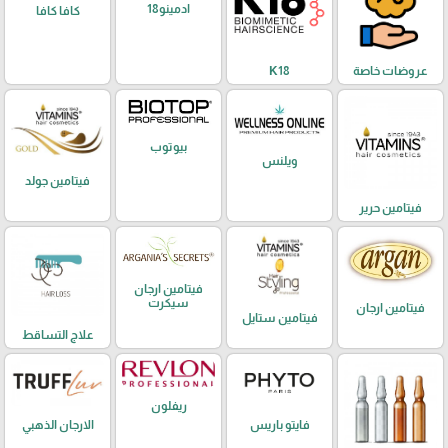
ادمينو18
كافا كافا
عروضات خاصة
K18
بيوتوب
ويلنس
فيتامين جولد
فيتامين حرير
فيتامين ارجان
سيكرت
فيتامين ارجان
فيتامين ستايل
علاج التساقط
ريفلون
فايتو باريس
الارجان الذهبي