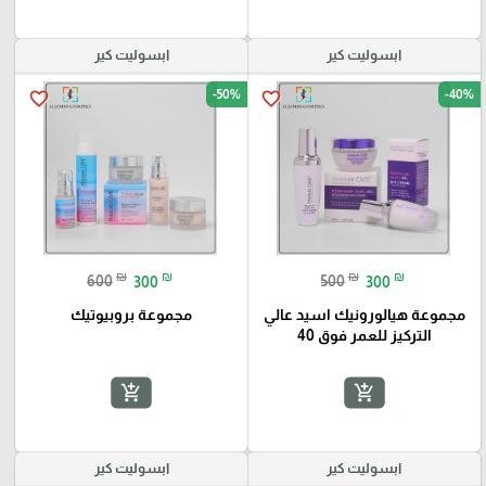
ابسوليت كير
ابسوليت كير
-50%
-40%
favorite_border
favorite_border
₪
₪
₪
₪
600
300
500
300
مجموعة هيالورونيك اسيد عالي
مجموعة بروبيوتيك
التركيز للعمر فوق 40
add_shopping_cart
add_shopping_cart
ابسوليت كير
ابسوليت كير