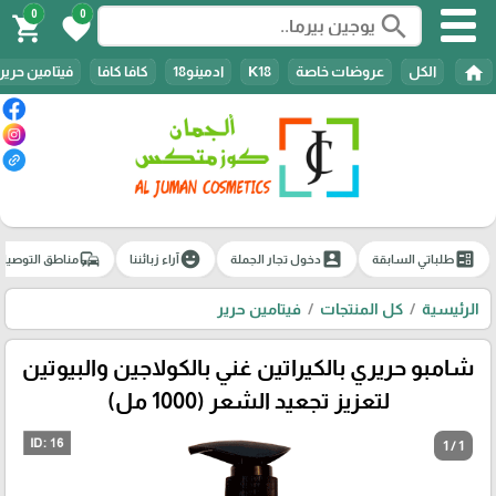
0
0
search
shopping_cart
favorite
home
الكل
عروضات خاصة
K18
ادمينو18
كافا كافا
فيتامين حرير
commute
emoji_emotions
account_box
ballot
طلباتي السابقة
دخول تجار الجملة
آراء زبائننا
مناطق التوصيل
الرئيسية
كل المنتجات
فيتامين حرير
شامبو حريري بالكيراتين غني بالكولاجين والبيوتين
لتعزيز تجعيد الشعر (1000 مل)
1 / 1