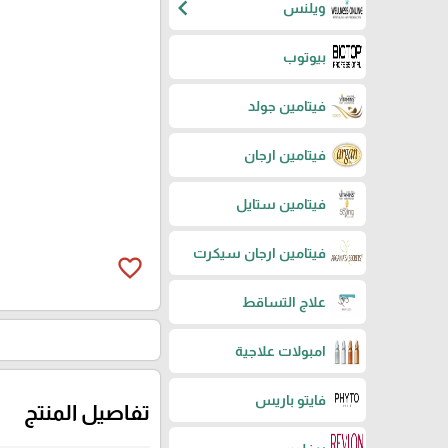
chevron_left
ويلنس
بيوتوب
فيتامين جولد
فيتامين ارجان
فيتامين ستايل
فيتامين ارجان سيكرت
favorite_border
علاج التساقط
امبولات علاجية
فايتو باريس
تفاصيل المنتج