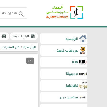
search
account_box
ballot
طلباتي السابقة
دخ
الرئيسية
الرئيسية
كل المنتجات
عروضات خاصة
1 / 1
K18
ادمينو18
كافا كافا
فيتامين حرير