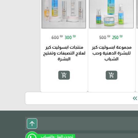
₪
₪
₪
₪
600
300
500
250
مجموعة ابسوليت كير
منتجات ابسوليت كير
للبشرة الدهنية وحب
لعلاج التصبغات وتفتيح
الشباب
البشرة
add_shopping_cart
add_shopping_cart
keyboard_double_arrow_le
arrow_upward
تحدث الينا - واتساب