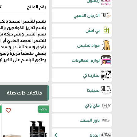
ريفلون
رقم المنتج
7
الارجان الذهبي
بلسم للشعر المجعد بالكيراتين 
بلسم تعزيز الكولاجين والك
بي اتش
ينعم الشعر وينتج حركة ت
للشعر المجعد العادي أو الم
مواد تمليس
يقوي ويعيد الشعر ويعيد ل
يعطي ملمساً حريرياً ونعو
يحتوي البلسم على الكيراتي
لوازم الصالونات
سارينا كي
سيليكا
منتجات ذات صلة
ماي واي
-25%
favorite_border
باور اليمنت
chevron_left
اندولا