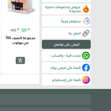
عروض وخصومات لفترة
محدودة
سيتوفر قريباً
₪
₪
400
320
اتصل بنا
مجموعة الصيف 700
من بيوتوب
لنبقى على تواصل
تحدث الينا - واتساب
add_shopping_cart
تابعنا على فيس بوك
تابعنا على إنستغرام