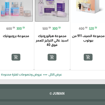
₪
₪
₪
₪
₪
₪
600
300
500
300
400
320
مجموعة الصيف 911 من
مجموعة هيالورونيك
مجموعة بروبيوتيك
بيوتوب
اسيد عالي التركيز للعمر
فوق 40
add_shopping_cart
add_shopping_cart
add_shopping_cart
ft
more_horiz
عرض الكل
عروض وخصومات لفترة محدودة
JUMAN ©