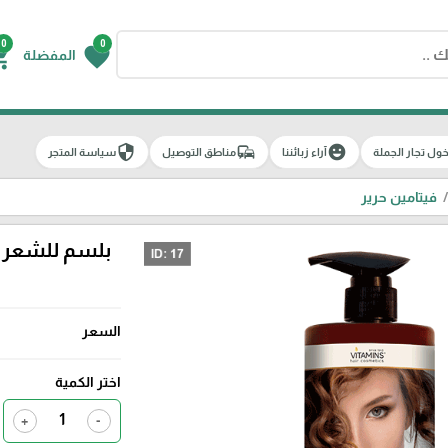
0
0
g_cart
favorite
المفضلة
security
commute
emoji_emotions
ول تجار الجملة
آراء زبائننا
مناطق التوصيل
سياسة المتجر
فيتامين حرير
السعر
اختر الكمية
+
-