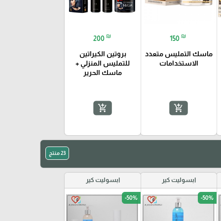
₪
₪
200
150
ماسك التمليس متعدد
بروتين الكيراتين
الاستخدامات
للتمليس المنزلي +
ماسك الحرير
add_shopping_cart
add_shopping_cart
23 منتج
ابسوليت كير
ابسوليت كير
-50%
-50%
favorite_border
favorite_border